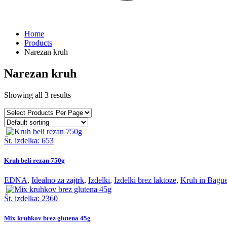
Home
Products
Narezan kruh
Narezan kruh
Showing all 3 results
Št. izdelka: 653
Kruh beli rezan 750g
EDNA
,
Idealno za zajtrk
,
Izdelki
,
Izdelki brez laktoze
,
Kruh in Bague
Št. izdelka: 2360
Mix kruhkov brez glutena 45g