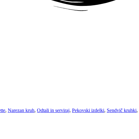
tte
,
Narezan kruh
,
Odtali in serviraj
,
Pekovski izdelki
,
Sendvič kruhki
,