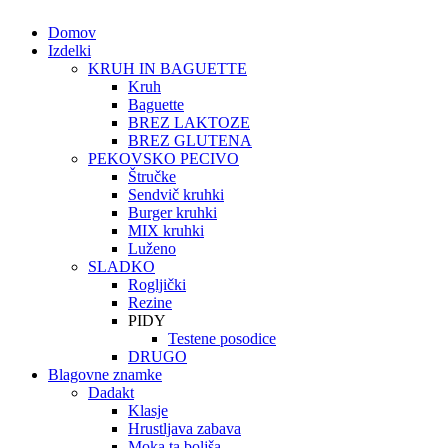
Domov
Izdelki
KRUH IN BAGUETTE
Kruh
Baguette
BREZ LAKTOZE
BREZ GLUTENA
PEKOVSKO PECIVO
Štručke
Sendvič kruhki
Burger kruhki
MIX kruhki
Luženo
SLADKO
Rogljički
Rezine
PIDY
Testene posodice
DRUGO
Blagovne znamke
Dadakt
Klasje
Hrustljava zabava
Moka ta boljša