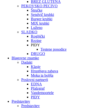
BREZ GLUTENA
PEKOVSKO PECIVO
Štručke
Sendvič kruhki
Burger kruhki
MIX kruhki
Luženo
SLADKO
Rogljički
Rezine
PIDY
Testene posodice
DRUGO
Blagovne znamke
Dadakt
Klasje
Hrustljava zabava
Moka ta boljša
Poslovni partnerji
EDNA
Pfalzgraf
Vandemoortele
PIDY
Predstavitev
Predstavitev