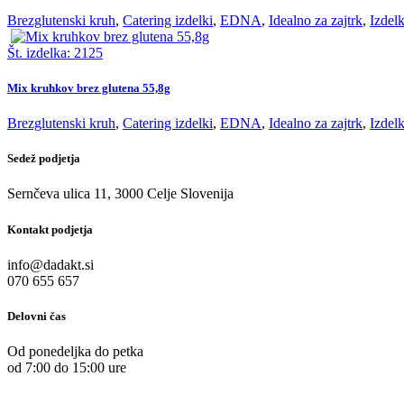
Brezglutenski kruh
,
Catering izdelki
,
EDNA
,
Idealno za zajtrk
,
Izdelk
Št. izdelka: 2125
Mix kruhkov brez glutena 55,8g
Brezglutenski kruh
,
Catering izdelki
,
EDNA
,
Idealno za zajtrk
,
Izdelk
Sedež podjetja
Sernčeva ulica 11, 3000 Celje Slovenija
Kontakt podjetja
info@dadakt.si
070 655 657
Delovni čas
Od ponedeljka do petka
od 7:00 do 15:00 ure