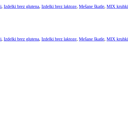
i
,
Izdelki brez glutena
,
Izdelki brez laktoze
,
Mešane škatle
,
MIX kruhk
i
,
Izdelki brez glutena
,
Izdelki brez laktoze
,
Mešane škatle
,
MIX kruhk