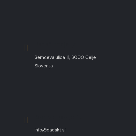
Sedež podjetja
Sernčeva ulica 11, 3000 Celje
Slovenija
Kontakt podjetja
info@dadakt.si