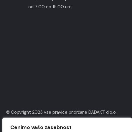
od 7:00 do 15:00 ure
© Copyright 2023 vse pravice pridržane DADAKT d.o.o.
Izdelava spletnih strani ASBIT Computers
Cenimo vašo zasebnost