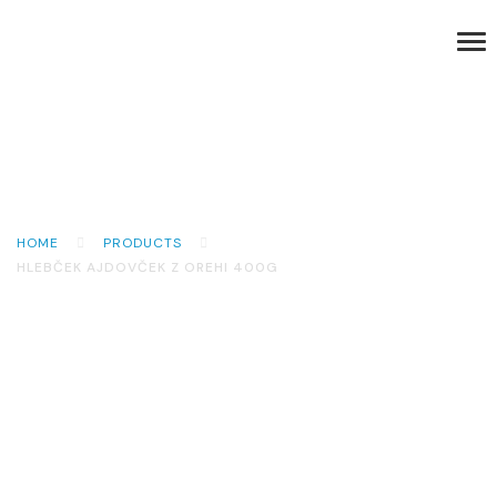
HOME
PRODUCTS
HLEBČEK AJDOVČEK Z OREHI 400G