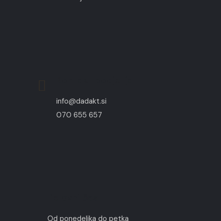
Kontakt podjetja
info@dadakt.si
070 655 657
Delovni čas
Od ponedeljka do petka