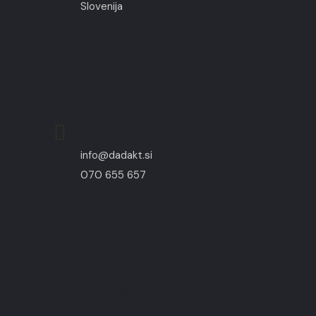
Slovenija
Kontakt podjetja
info@dadakt.si
070 655 657
Delovni čas