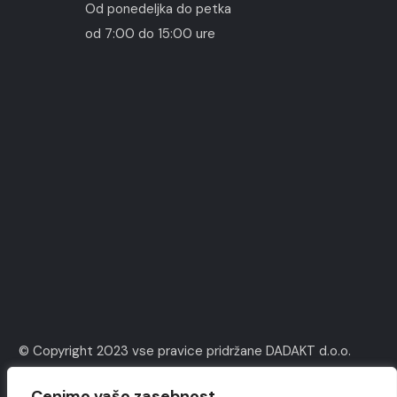
Od ponedeljka do petka
od 7:00 do 15:00 ure
© Copyright 2023 vse pravice pridržane DADAKT d.o.o.
Izdelava spletnih strani ASBIT Computers
Cenimo vašo zasebnost