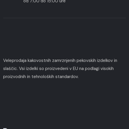
od 7:00 do 15:00 ure
Veleprodaja kakovostnih zamrznjenih pekovskih izdelkov in
slaščic. Vsi izdelki so proizvedeni v EU na podlagi visokih
proizvodnih in tehnoloških standardov.