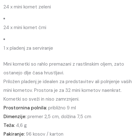
24 x mini kornet zeleni
24 x mini kornet črni
1 x pladenj za serviranje
Mini kornetki so rahlo premazani z rastlinskim oljem, zato
ostanejo dlje časa hrustljavi.
Priložen pladenj je idealen za predstavitev ali polnjenje vaših
mini kornetov. Prostora je za 32 mini kornetov naenkrat.
Kornetki so sveži in niso zamrznjeni.
Prostornina polnila:
približno 9 ml
Dimenzije:
premer 2,5 cm, dolžina 7,5 cm
Teža:
4,6 g
Pakiranje:
96 kosov / karton